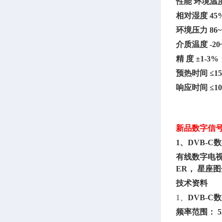
性能
环境温
相对湿度
45
环境压力
86
介质温度
-
精
度
±1-
预热时间
≤1
响应时间
≤1
新品数字信
1、DVB-
有线数字电
ER， 星
技术资料
1、
DVB-
频率范围：