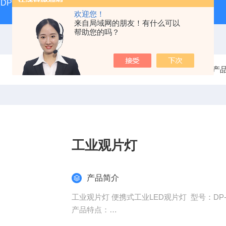
DP17392汽液两相流实验仪
DP/DH807A光磁共振系统DP/D
欢迎您！
来自局域网的朋友！有什么可以
帮助您的吗？
当前位置：
首页
产
工业观片灯
产品简介
工业观片灯 便携式工业LED观片灯 型号：DP-V
产品特点：
亮度102,000Cd/㎡ (320,280Lux)，均匀度0.95;