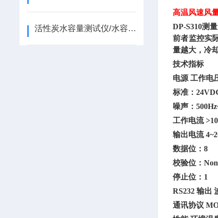
高温风速风
DP-S31
活性炭水容量测试仪/水容量测定装置/
前者监控实
量越大，冷
技术指标
电源
工作电
标准：
24VD
噪声：
500Hz
工作电流
>1
输出电流
4~
数据位：
8
校验位：
Non
停止位：
1
RS232 输
通讯协议
MO