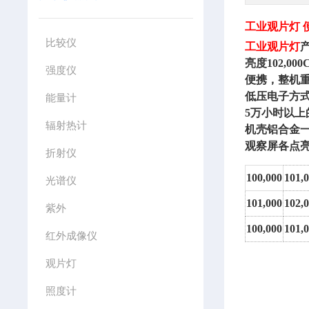
工业观片灯
比较仪
工业观片灯
亮度
102,000
强度仪
便携，整机
低压电子方
能量计
5万小时以上
辐射热计
机壳铝合金
观察屏各点
折射仪
100,000
101,
光谱仪
101,000
102,
紫外
100,000
101,
红外成像仪
观片灯
照度计