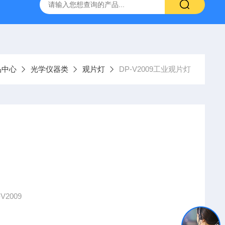
H807A
DP-BCGY-1便携式测仪/测仪
DP-DFYF-10
品中心
光学仪器类
观片灯
DP-V2009工业观片灯
2009