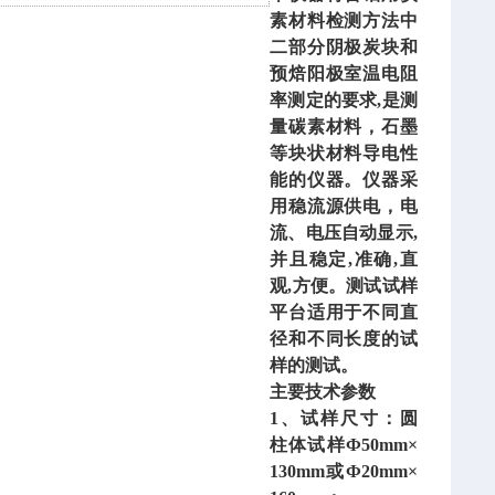
素材料检测方法中
二部分阴极炭块和
预焙阳极室温电阻
率测定的要求
,是测
量碳素材料，石墨
等块状材料导电性
能的仪器。仪器采
用稳流源供电，电
流、电压自动显示,
并且稳定,准确,直
观,方便。测试试样
平台适用于不同直
径和不同长度的试
样的测试。
主要技术参数
1、试样尺寸：圆
柱体试样Ф50mm×
130mm或Ф20mm×