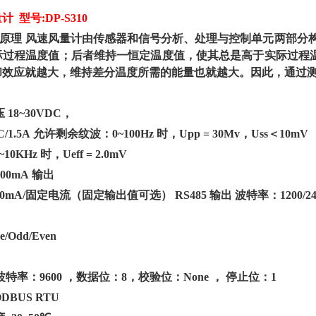
量计
型号:DP-S310
0测量原理 风速风量计由传感器和信号分析、处理与控制单元两部
际过程温度值；后者维持一恒定温度值，使其总是高于实际过程
却效应就越大，维持差分温度所需的能量也就越大。因此，通过
压
18~30VDC，
C/1.5A 允许剩余纹波：0~100Hz 时，Upp = 30Mv，Uss＜10mV
~10KHz 时，Ueff = 2.0mV
000mA 输出
20mA/固定电流（固定输出值可选） RS485 输出 波特率：1200/2400/48
e/Odd/Even
出 波特率：9600 ，数据位：8，校验位：None ， 停止位：1
DBUS RTU