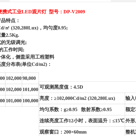
便携式工业LED观片灯 型号：DP-V2009
产品特点：
Cd/㎡ (320,280Lux)，均匀度0.95;
重量
2.5Kg.
式的无级调光
;
的工作时间;
一体化，侧盖采用工程塑料
亮度分布表
(单位Cd/m2)：
000
102,000
98,000
可观测黑度值：
4.5D
000
102,000
101,000
亮度：
≥102,000Cd/m2 (320,280Lux)
输入
000
101,000
100,000
均匀系数：
g≥0.95 散射系数≥0.95
额定
连续亮度工作
12小时，表面温升：≤15℃
外形
观察窗口：
200×60mm
整机