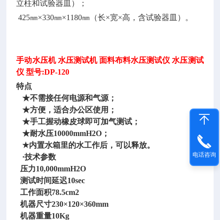
立柱和试验器皿）；
425㎜×330㎜×1180㎜（长×宽×高，含试验器皿）。
手动水压机
水压测试机
面料布料水压测试仪
水压测试
仪
型号
:DP-120
特点
★不需接任何电源和气源；
★方便，适合办公区使用；
★手工握动橡皮球即可加气测试；
★耐水压10000mmH2O；
★内置水箱里的水工作后，可以释放。
电话咨询
·技术参数
压力10,000mmH2O
测试时间延迟10sec
工作面积78.5cm2
机器尺寸230×120×360mm
机器重量10Kg