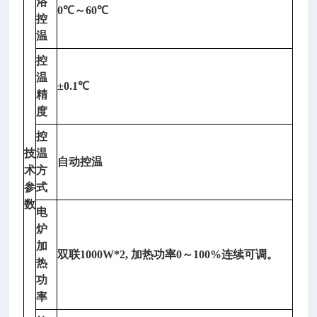
浴
0
℃～
60
℃
控
温
控
温
±0.1
℃
精
度
控
技
温
自动控温
术
方
参
式
数
电
炉
加
双联
1000W*2,
加热功率
0
～
100%
连续可调。
热
功
率