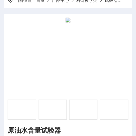
当前位置：
首页
产品中心
科研教学类
试验器
DP-
原油水含量试验器