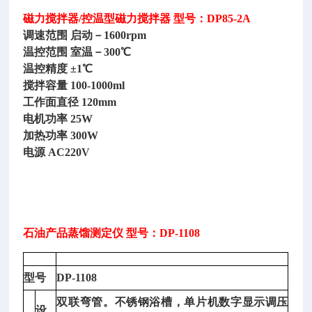
磁力搅拌器
/控温型磁力搅拌器 型号：DP85-2A
调速范围
启动－
1600rpm
温控范围
室温－
300℃
温控精度
±1℃
搅拌容量
100-1000ml
工作面直径
120mm
电机功率
25W
加热功率
300W
电源
AC220V
石油产品蒸馏测定仪
型号：DP-1108
型号
DP-1108
双联弯管。不锈钢浴槽，单片机数字显示调压
设