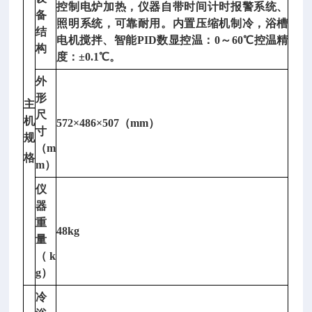
控制电炉加热，仪器自带时间计时报警系统、
备
照明系统，可靠耐用。内置压缩机制冷，浴槽
结
电机搅拌、智能
PID
数显控温：
0
～
60
℃控温精
构
度：
±0.1
℃。
外
形
主
尺
机
572×486×507
（
mm
）
寸
规
（
m
格
m
）
仪
器
重
48kg
量
（
k
g
）
冷