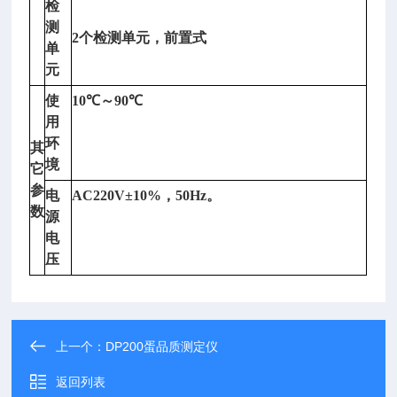
检
测
2
个检测单元，前置式
单
元
使
10
℃～
90
℃
用
环
其
境
它
参
电
AC220V±10%
，
50Hz
。
数
源
电
压
上一个：
DP200蛋品质测定仪
返回列表