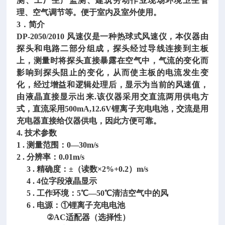
测、工厂生产监测、建筑劳动作业现场环境卫生管
理、空气调节等。便于室内及室外使用。
3．简介
DP-2050/2010 风速仪是一种热球式风速仪，本仪器由
探头和电路二部分组成，探头经过导线连接到主板
上，测量时将探头直接暴露在空气中，气流的变化而
影响到探头阻止的变化，从而使主板的电流发生变
化，经过增益和逻辑处理后，显示为当前的风速值，
由液晶直接显示出来
.
该仪器采用交直流两用供电方
式，直流采用
500mA,12.6V锂离子充电电池，交流是用
充电器直接给仪器供电，因此方便可靠。
4. 技术参数
1 . 测量范围：0—30m/s
2 . 分辨率：0.01m/s
3 . 精确度：±（读数×2%+0.2）m/s
4 . 4位字段液晶显示
5 . 工作环境：5℃—50℃清洁空气中的风
6 . 电源：①锂离子充电电池
②AC适配器（选择性）