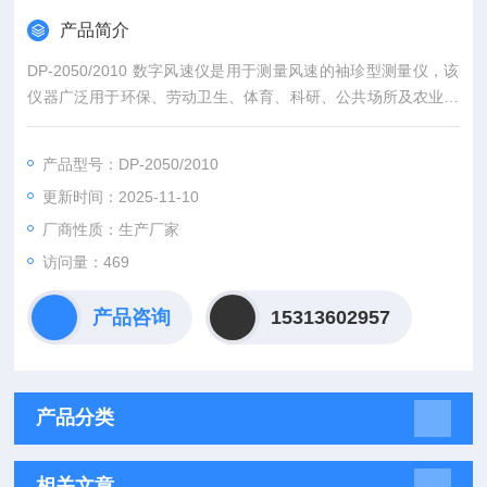
产品简介
DP-2050/2010 数字风速仪是用于测量风速的袖珍型测量仪，该
仪器广泛用于环保、劳动卫生、体育、科研、公共场所及农业等
方面的采暖通风、室内环境、超净间、设置在风洞内的模型试
验、管道内的风速压力测试、空调检修及能力试验、地铁隧道的
产品型号：DP-2050/2010
通风检测、工厂生产监测、建筑劳动作业现场环境卫生管理、空
更新时间：2025-11-10
气调节等。便于室内及室外使用。
厂商性质：生产厂家
访问量：469
产品咨询
15313602957
产品分类
相关文章