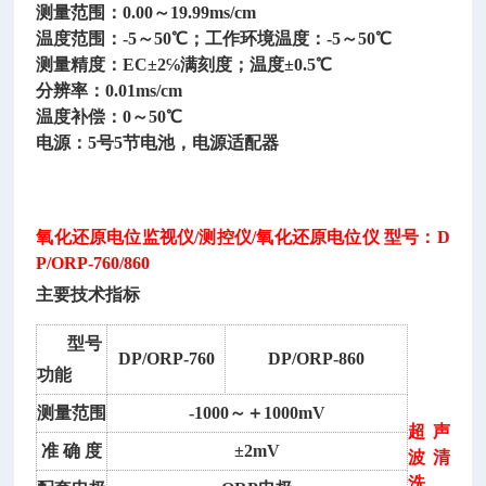
测量范围：
0.00～19.99ms/cm
温度范围：
-5～50℃；工作环境温度：-5～50℃
测量精度：
EC±2℅满刻度；温度±0.5℃
分辨率：
0.01ms/cm
温度补偿：
0～50℃
电源：
5号5节电池，电源适配器
氧化还原电位监视仪
/测控仪/氧化还原电位仪 型号：D
P/ORP-760/860
主要技术指标
型号
DP/ORP-760
DP/ORP-860
功能
测量范围
-1000～＋1000mV
超声
准
确
度
±2mV
波清
洗