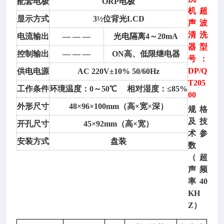
配套电极
ORP电极
机
超
显示方式
3½位背光LCD
声波
清洗
电流输出
— — —
光电隔离
4～20mA
器 型
控制输出
— — —
ON高、低限继电器
号：
DP/Q
供电电源
AC 220V±10% 50/60Hz
T205
工作条件
环境温度：
0～50℃ 相对湿度：≤85%
00
外形尺寸
48×96×100mm（高×宽×深）
规格
及技
开孔尺寸
45×92mm（高×宽）
术参
安装方式
盘装
数
（超
声频
率
40
KH
Z）