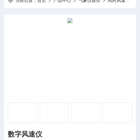
当前位置：
首页
产品中心
气象仪器类
风向风速
DP
数字风速仪