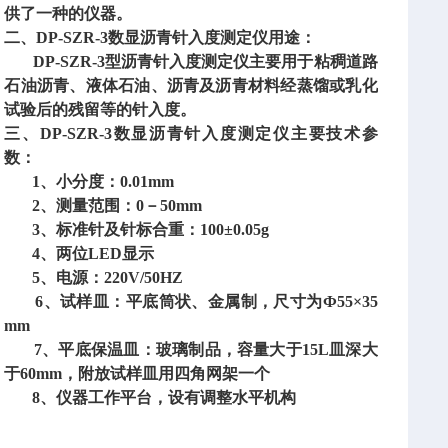
供了一种的仪器。
二、
DP-SZR-3数显沥青针入度测定仪用途：
DP-SZR-3型沥青针入度测定仪主要用于粘稠道路
石油沥青、液体石油、沥青及沥青材料经蒸馏或乳化
试验后的残留等的针入度。
三、
DP-SZR-3数显沥青针入度测定仪主要技术参
数：
1、小分度：0.01mm
2、测量范围：0－50mm
3、标准针及针标合重：100±0.05g
4、两位LED显示
5、电源：220V/50HZ
6、试样皿：平底筒状、金属制，尺寸为Ф55×35
mm
7、平底保温皿：玻璃制品，容量大于15L皿深大
于60mm，附放试样皿用四角网架一个
8、仪器工作平台，设有调整水平机构