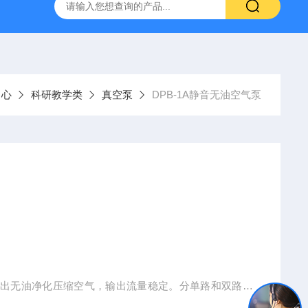
H807A
DP-BCGY-1便携式测仪/测仪
DP-DFYF-10
中心
科研教学类
真空泵
DPB-1A静音无油空气泵
输出无油净化压缩空气，输出流量稳定。分单路和双路输