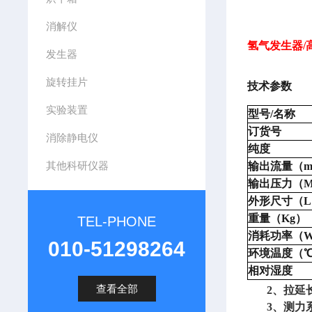
消解仪
氢气发生器/
发生器
旋转挂片
技术参数
实验装置
型号
/名称
订货号
消除静电仪
纯度
其他科研仪器
输出流量（
m
输出压力（
外形尺寸（
重量（
Kg）
TEL-PHONE
消耗功率（
010-51298264
环境温度（
相对湿度
查看全部
2、拉延长度
3、测力系