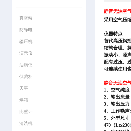
静音无油空
真空泵
采用空气压
防静电
仪器特点
替代高压钢
辊压机
结构合理、
演示仪
振动小、噪
配有过压、
油滴仪
可连续使用
储藏柜
静音无油空
天平
1、空气纯度
2、输出流量：0-
烘箱
3、输出压力：
4、工作噪声:
比重计
5、外型尺寸：4
清洗机
470（L)x230(