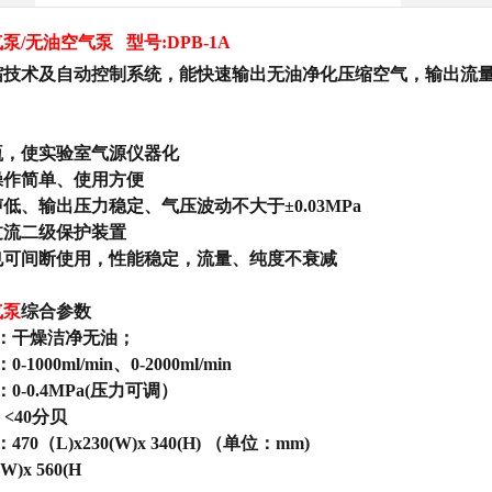
气泵
/无油空气泵 型号
:
DPB-1A
缩技术及自动控制系统，能快速输出无油净化压缩空气，输出流
瓶，使实验室气源仪器化
操作简单、使用方便
声低、输出压力稳定、气压波动不大于
±0.03MPa
过流二级保护装置
也可间断使用，性能稳定，流量、纯度不衰减
气泵
综合参数
：干燥洁净无油；
1000ml/min、0-2000ml/min
0-0.4MPa(压力可调）
 <40分贝
70（L)x230(W)x 340(H) （单位：mm)
W)x 560(H