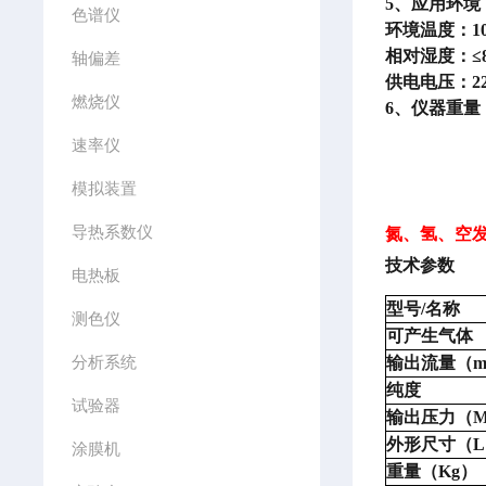
5、应用环境
色谱仪
环境温度：
1
相对湿度：
≤
轴偏差
供电电压：
2
燃烧仪
6、仪器重量：
速率仪
模拟装置
导热系数仪
氮、氢、空
技术参数
电热板
型号
/名称
测色仪
可产生气体
分析系统
输出流量（
m
纯度
试验器
输出压力（
外形尺寸（
涂膜机
重量（
Kg）