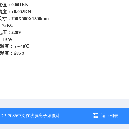
：0.001KN
：±0.002KN
700X500X1300mm
75KG
：220V
1KW
度：5～40℃
度：≦85﹪
：
DP-3085中文在线氯离子浓度计
返回列表