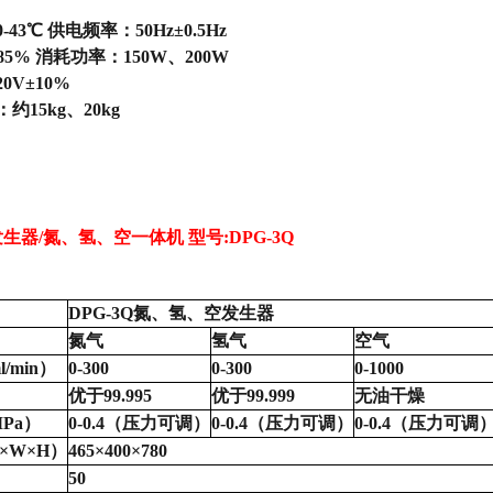
0-43℃ 供电频率：50Hz±0.5Hz
85% 消耗功率：150W、200W
20V±10%
约15kg、20kg
发生器
/氮、氢、空一体机 型号
:
DPG-3Q
DPG-3Q氮、氢、空发生器
氮气
氢气
空气
l/min）
0-300
0-300
0-1000
优于
99.995
优于
99.999
无油干燥
MPa）
0-0.4（压力可调）
0-0.4（压力可调）
0-0.4（压力可调
L×W×H）
465×400×780
50