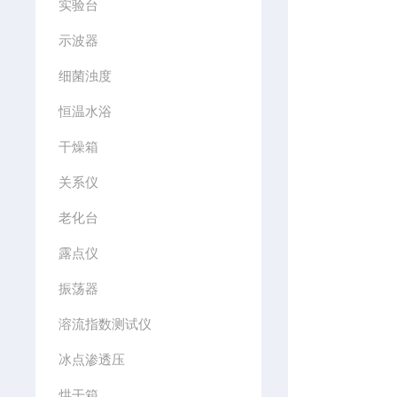
实验台
示波器
细菌浊度
恒温水浴
干燥箱
关系仪
老化台
露点仪
振荡器
溶流指数测试仪
冰点渗透压
烘干箱