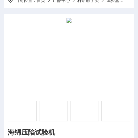
当前位置：
首页
产品中心
科研教学类
试验器
DP-
海绵压陷试验机