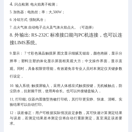
4.
闪点检测
: 电火焰离子检测；
5. 加热器：电热丝；率：大,500W；
6. 冷却方式: 强制风冷；
7. 点火气体:自动电子点火及气体火焰点火。（可选择）
8. 外输出: RS-232C 标准接口能与PC机连接，也可以连
接LIMS系统。
9.显示： 7 寸彩色液晶触摸屏.
图文显示细腻无锯齿，颜色艳丽，显示分
辨率；塑料注塑的体化显示屏面框美观大方；中文操作界面，显示直
观。同时，具备权限管理能，有效避免非专业人员对本测定仪关键参数
行设定，
10. 输入系统: 触摸屏输入，
采用人体感应式触摸按键，无机械触点，防
尘防水，抗射频干扰，使用寿命长。
也可以外接键盘输入，
11; 打印能; 仪器内置微型热敏打印机
，其打印更安静、快速、清晰。
实
验结果可以自动打印。
12：误差修正：用户可根据实际情况设定参数，其可快速计算测定结果
与误差，若测定结果差本测定仪将自动行重新测定，直至满足误差要
求。