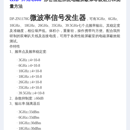
量方法
微波率信号发生器
DP
-ZN1170G
，可有3GHz、6GHz、
10GHz、 18GHz、26GHz、35GHz、39.5GHz七个点频率输出。其稳定度
及准确度，相位噪声低。体积小，重量轻，操作携带均方便。配合我所
研制的双喇叭天线及连接电缆，可用于各类性能屏蔽室的电磁屏蔽效能
测试。
作特性
1、频率点及频率稳定度:
·
3GHz ≥4×10-8
·
6GHz ≥4×10-8
·
10GHz ≥4×10-8
·
18GHz ≥4×10-8
·
26GHz ≥4×10-8
·
35GHz ≥4×10-8
·
39.5GHz ≥4×10-8
2、杂散抑制度: ≥60dB
3、输出率:隔离器后
·
3GHz≥33dBm
·
6GHz≥33dBm
·
10GHz≥30dBm
·
18GHz≥30dBm