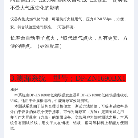
不受大气压变化的影响
仪器内集成燃气储气罐，可灌装打火机用气，压力
0.2-0.5Mpa ，方便、
安、符合试验室储气标准。（可选择项）
长寿命自动电子点火，*取代燃气点火，具有更安、方
便的特点。（标准配置）
3.
测漏系统 型号；DP-ZN1690BX1
.概述
本系统由
DP
-ZN1690B低频场强发生器和
DP
-ZN1690B低频场强接收机
组成。适用于金属板结构，性能屏蔽室效能测试。
本测试系统由于结构合理价格便宜，测试方法简便，可提测试效率另
外由于设备的体积小便于携带。可作为屏蔽室（方舱）定期测试之用，
亦可作为屏蔽室（方舱）的附属设备。交给用户为随时测试之用。本系
统备有测试长线，用夹子夹在钢板、铝板、铜网等材料上都能方便测
试。