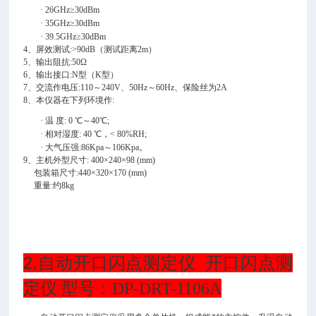
·
26GHz≥30dBm
·
35GHz≥30dBm
·
39.5GHz≥30dBm
4、屏效测试:>90dB（测试距离2m）
5、输出阻抗:50Ω
6、输出接口:N型（K型）
7、交流作电压:110～240V、50Hz～60Hz、保险丝为2A
8、本仪器在下列环境作:
·
温
度
: 0 ℃～40℃;
·
相对湿度
: 40 ℃，< 80%RH;
·
大气压强
:86Kpa～106Kpa。
9、主机外型尺寸: 400×240×98 (mm)
包装箱尺寸:440×320×170 (mm)
重量:约8kg
2.
自动开口闪点测定仪 开口闪点测
定仪 型号：DP-DRT-1106A