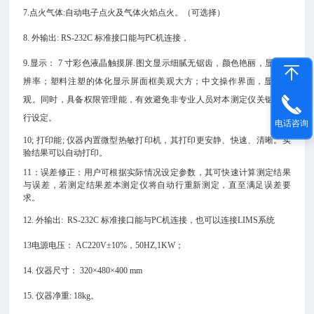
7.点火气体:自动电子点火及气体火焰点火。（可选择）
8. 外输出: RS-232C 标准接口能与PC机连接，
9.显示： 7 寸彩色液晶触摸屏.
图文显示细腻无锯齿，颜色艳丽，显示分
辨率；塑料注塑的体化显示屏面框美观大方；中文操作界面，显示直
观。同时，具备权限管理能，有效避免非专业人员对本测定仪关键参数
行设定。
电话咨询
10; 打印能; 仪器内置微型热敏打印机
，其打印更安静、快速、清晰。
实
验结果可以自动打印。
11：误差修正：用户可根据实际情况设定参数，其可快速计算测定结果
与误差，若测定结果差本测定仪将自动行重新测定，直至满足误差要
求。
12. 外输出: RS-232C 标准接口能与PC机连接，也可以连接LIMS系统
13电源电压： AC220V±10%，50HZ,1KW；
14. 仪器尺寸： 320×480×400 mm
15. 仪器净重: 18kg。