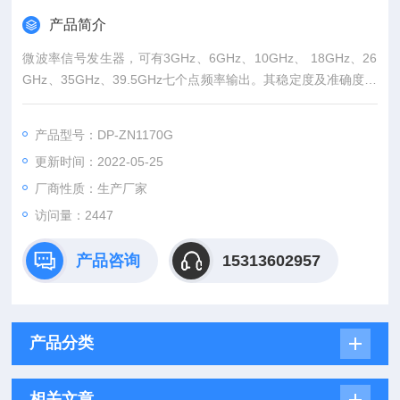
产品简介
微波率信号发生器，可有3GHz、6GHz、10GHz、 18GHz、26
GHz、35GHz、39.5GHz七个点频率输出。其稳定度及准确度，
相位噪声低。体积小，重量轻，操作携带均方便。配合我所研制
的双喇叭天线及连接电缆，可用于各类性能屏蔽室的电磁屏蔽效
产品型号：DP-ZN1170G
能测试。
更新时间：2022-05-25
厂商性质：生产厂家
访问量：2447
产品咨询
15313602957
产品分类
相关文章