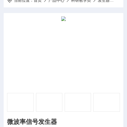
当前位置：
首页
产品中心
科研教学类
发生器
DP-
微波率信号发生器