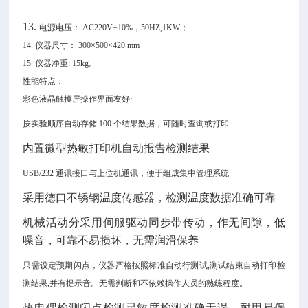
13.
电源电压：
AC220V±10%，50HZ,1KW；
14. 仪器尺寸： 300×500×420 mm
15. 仪器净重: 15kg。
性能特点：
彩色液晶触摸屏操作界面友好
·
按实验顺序自动存储
100 个结果数据，可随时查询或打印
内置微型热敏打印机自动报告检测结果
USB/232 通讯接口与上位机通讯，便于组成集中管理系统
采用德口不锈钢温度传感器，检测温度数据准确可靠
机械活动分采用伺服驱动同步带传动，作无间隙，低
噪音，可靠不易损坏，无需润滑保养
只需设定预期闪点，仪器严格按照标准自动行测试
,测试结束自动打印检
测结果,并有提示音。无需判断和不依赖操作人员的熟练程度。
热电偶检测闪点检测灵敏度检测准确无误，耐用易保