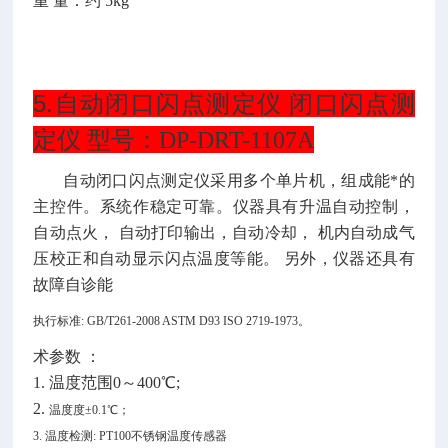
重
量：约
5kg
5.
自动闭口闪点测定仪 闭口闪点测
定仪 型号：DP-DRT-1107A
自动闭口闪点测定仪采用多个单片机，组成能*的
主控件。系统作稳定可靠。仪器具有升温自动控制，
自动点火，
自动打印输出，自动冷却，
机内自动成气
压校正和自动显示闪点温度等能。
另外，仪器还具有
故障自诊能
执行标准
: GB/T261-2008 ASTM D93 ISO 2719-1973。
术参数
：
1. 温度范围0～400℃;
2.
温度度
±0.1℃；
3. 温度检测: PT100不锈钢温度传感器