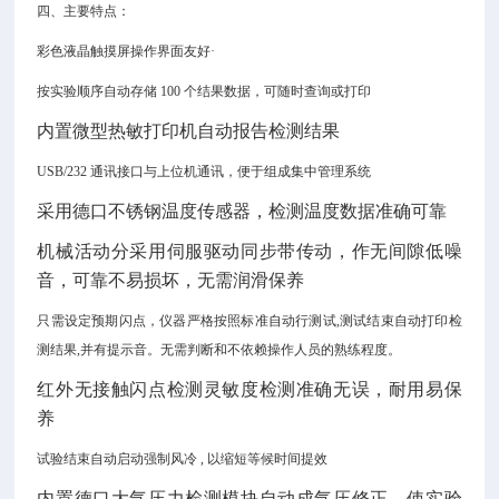
四、主要特点：
彩色液晶触摸屏操作界面友好
·
按实验顺序自动存储
100 个结果数据，可随时查询或打印
内置微型热敏打印机自动报告检测结果
USB/232 通讯接口与上位机通讯，便于组成集中管理系统
采用德口不锈钢温度传感器，检测温度数据准确可靠
机械活动分采用伺服驱动同步带传动，作无间隙低噪
音，可靠不易损坏，无需润滑保养
只需设定预期闪点，仪器严格按照标准自动行测试
,测试结束自动打印检
测结果,并有提示音。无需判断和不依赖操作人员的熟练程度。
红外无接触闪点检测灵敏度检测准确无误，耐用易保
养
试验结束自动启动强制风冷
, 以缩短等候时间提效
内置德口大气压力检测模块自动成气压修正，使实验