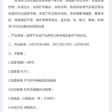
自动开口闪点测定仪采用多个单片机，组成能*的主控件。升温自动
控制，自动点火，自动打印输出，自动冷却，机内自动成气压校正和自
动显示闪点温度等能。实现了作过程自动化。具有测量准确度、重复性
好、性能稳定可靠、操作简单等特点，是石油、化、电力、商检、科研
等门行闪点测试的理想仪器
、
产品用途：适用于石油产品用开口杯在规定条件下的闪点。
二、符合标准：
GB/T3536-2008， ISO 2592-1973，ASTM D92
三、术参数：
1.温度范围0～400℃;
2.温度度±0.1℃；
3.温度检测: PT100不锈钢温度传感器
4.闪点检测: 红外无接触闪点检测；
5.加热器：口电热丝；率：大500W；
6.冷却方式: 强制风冷；