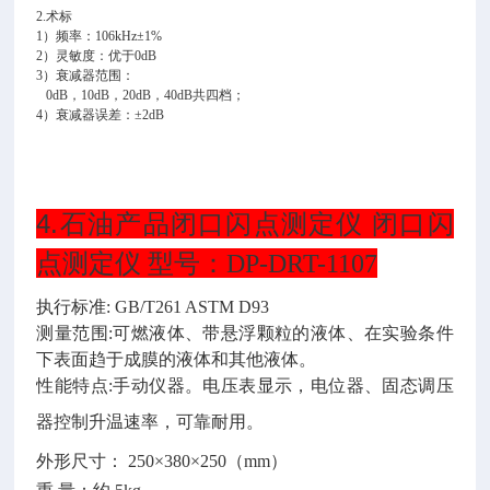
2.术标
1）频率：106kHz±1%
2）灵敏度：优于0dB
3）衰减器范围：
0dB，10dB，20dB，40dB共四档；
4）衰减器误差：±2dB
4.
石油产品闭口闪点测定仪 闭口闪
点测定仪 型号：DP-DRT-1107
执行标准
: GB/T261 ASTM D93
测量范围
:
可燃液体、带悬浮颗粒的液体、在实验条件
下表面趋于成膜的液体和其他液体。
性能特点
:
手动仪器。电压表显示，电位器、固态调压
器控制升温速率，可靠耐用。
外形尺寸：
250×380×250
（
mm
）